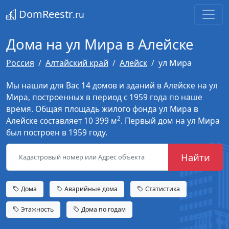
DomReestr
.ru
Дома на ул Мира в Алейске
Россия
Алтайский край
Алейск
ул Мира
Мы нашли для Вас 14 домов и зданий в Алейске на ул
Мира, построенных в период с 1959 года по наше
время. Общая площадь жилого фонда ул Мира в
2
Алейске составляет 10 399 м
. Первый дом на ул Мира
был построен в 1959 году.
Найти
Дома
Аварийные дома
Статистика
Этажность
Дома по годам