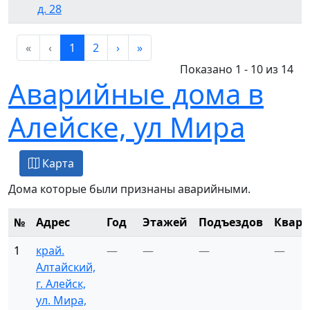
д. 28
«
‹
1
2
›
»
Показано 1 - 10 из 14
Аварийные дома в
Алейске, ул Мира
Карта
Дома которые были признаны аварийными.
№
Адрес
Год
Этажей
Подъездов
Кварт
1
край.
—
—
—
—
Алтайский,
г. Алейск,
ул. Мира,