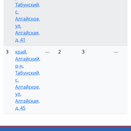
Табунский,
с.
Алтайское,
ул.
Алтайская,
д. 41
3
край.
—
2
3
—
Алтайский,
р-н.
Табунский,
с.
Алтайское,
ул.
Алтайская,
д. 45