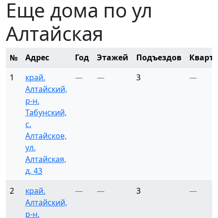
Еще дома по ул
Алтайская
№
Адрес
Год
Этажей
Подъездов
Кварт
1
край.
—
—
3
—
Алтайский,
р-н.
Табунский,
с.
Алтайское,
ул.
Алтайская,
д. 43
2
край.
—
—
3
—
Алтайский,
р-н.