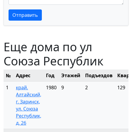
Текст отзыва
Текст отзыва
Отправить
Еще дома по ул
Союза Республик
№
Адрес
Год
Этажей
Подъездов
Квар
1
край.
1980
9
2
129
Алтайский,
г. Заринск,
ул. Союза
Республик,
д. 26