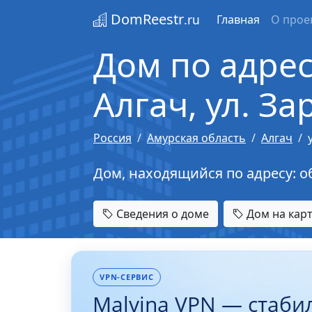
DomReestr
.ru
Главная
О прое
Дом по адресу
Алгач, ул. За
Россия
Амурская область
Алгач
Дом, находящийся по адресу: обл.
Сведения о доме
Дом на кар
VPN-СЕРВИС
Malvina VPN — стаби