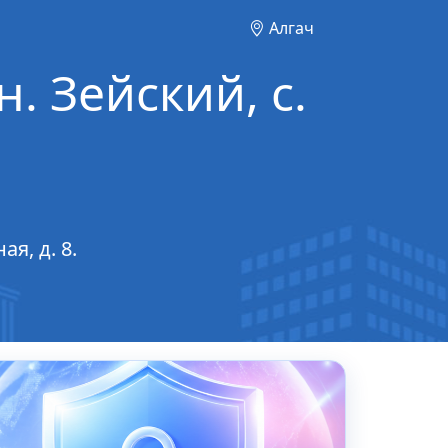
Алгач
. Зейский, с.
я, д. 8.