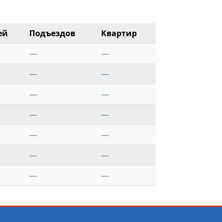
ей
Подъездов
Квартир
—
—
—
—
—
—
—
—
—
—
—
—
—
—