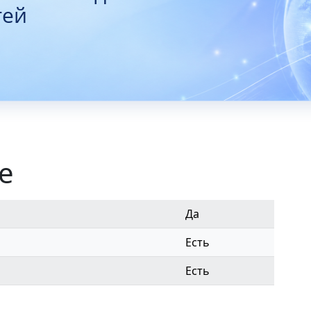
тей
е
Да
Есть
Есть