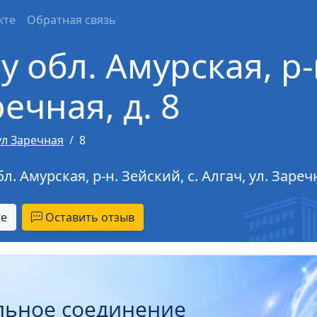
кте
Обратная связь
 обл. Амурская, р-н
речная, д. 8
ул Заречная
8
 Амурская, р-н. Зейский, с. Алгач, ул. Заречна
те
Оставить отзыв
льное соединение