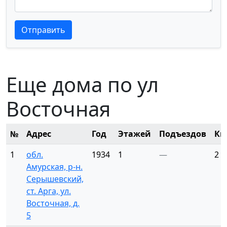
Текст отзыва
Текст отзыва
Отправить
Еще дома по ул
Восточная
№
Адрес
Год
Этажей
Подъездов
Кв
1
обл.
1934
1
—
2
Амурская, р-н.
Серышевский,
ст. Арга, ул.
Восточная, д.
5