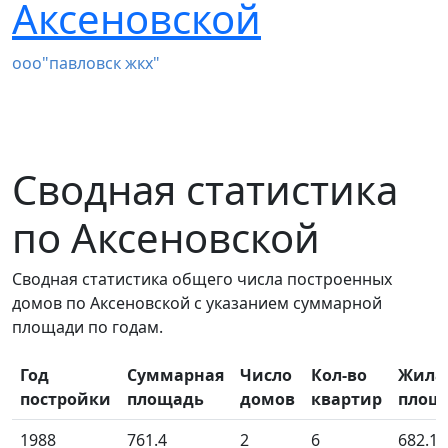
Аксеновской
ооо"павловск жкх"
Сводная статистика
по Аксеновской
Сводная статистика общего числа построенных
домов по Аксеновской с указанием суммарной
площади по годам.
Год
Суммарная
Число
Кол-во
Жила
постройки
площадь
домов
квартир
площ
1988
761.4
2
6
682.10