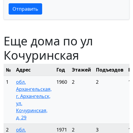
Текст отзыва
Текст отзыва
Отправить
Еще дома по ул
Кочуринская
№
Адрес
Год
Этажей
Подъездов
К
1
обл.
1960
2
2
1
Архангельская,
г. Архангельск,
ул.
Кочуринская,
д. 29
2
обл.
1971
2
3
1