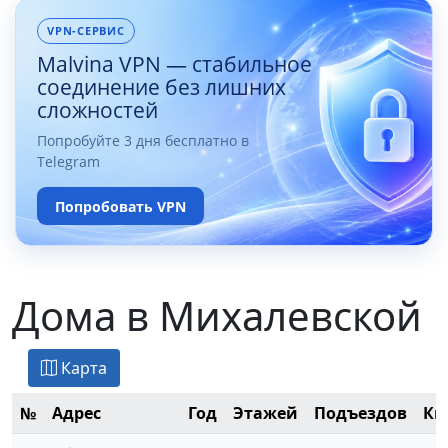
VPN-СЕРВИС
Malvina VPN — стабильное
соединение без лишних
сложностей
Попробуйте 3 дня бесплатно в
Telegram
Попробовать VPN
Дома в Михалевской
Карта
№
Адрес
Год
Этажей
Подъездов
Кв