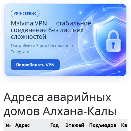
VPN-СЕРВИС
Malvina VPN — стабильное
соединение без лишних
сложностей
Попробуйте 3 дня бесплатно в
Telegram
Попробовать VPN
Адреса аварийных
домов Алхана-Калы
№
Адрес
Год
Этажей
Подъездов
Ква