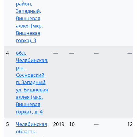
район,
Западный,
Вишневая
аллея (мкр.
Вишневая
горка), 3
4
обл.
—
—
—
—
Челябинская,
р-н.
Сосновский,
п. Западный,
ул. Вишневая
аллея (мкр.
Вишневая
горка) , д. 4
5
Челябинская
2019
10
—
120
область,