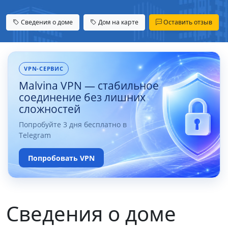
Сведения о доме
Дом на карте
Оставить отзыв
VPN-СЕРВИС
Malvina VPN — стабильное
соединение без лишних
сложностей
Попробуйте 3 дня бесплатно в
Telegram
Попробовать VPN
Сведения о доме