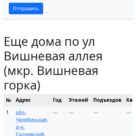
Текст отзыва
Текст отзыва
Отправить
Еще дома по ул
Вишневая аллея
(мкр. Вишневая
горка)
№
Адрес
Год
Этажей
Подъездов
Ква
1
обл.
—
—
—
—
Челябинская,
р-н.
Сосновский,