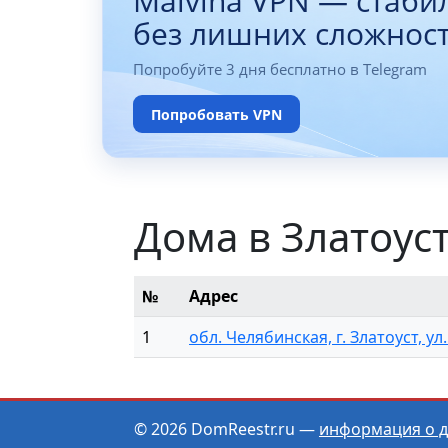
Malvina VPN — стаби
без лишних сложнос
Попробуйте 3 дня бесплатно в Telegram
Попробовать VPN
Дома в Златоуст
№
Адрес
1
обл. Челябинская, г. Златоуст, ул.
© 2026 DomReestr.ru —
информация о 