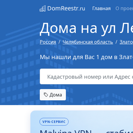
DomReestr
.ru
Главная
О прое
Дома на ул Л
Россия
Челябинская область
Злато
Мы нашли для Вас 1 дом в Злато
Дома
VPN-СЕРВИС