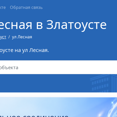
кте
Обратная связь
есная в Златоусте
уст
ул Лесная
усте на ул Лесная.