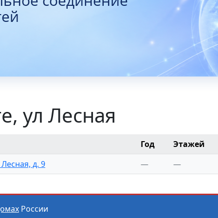
льное соединение
тей
е, ул Лесная
Год
Этажей
 Лесная, д. 9
—
—
домах
России