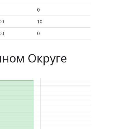
0
00
10
00
0
мном Округе