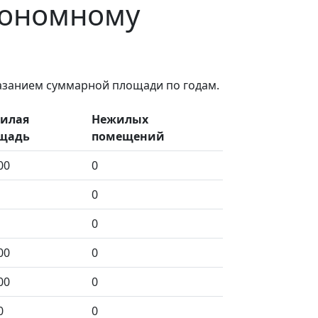
втономному
казанием суммарной площади по годам.
илая
Нежилых
щадь
помещений
00
0
0
0
00
0
00
0
0
0