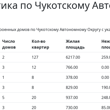
тика по Чукотскому А
троенных домов по Чукотскому Автономному Округу с у
Число
Кол-во
Жилая
Неж
домов
квартир
площадь
пло
2
127
6217.00
259.
3
12
766.00
0.00
1
8
378.00
0.00
3
8
829.00
190.
5
20
937.00
248.
3
20
730.00
85.0