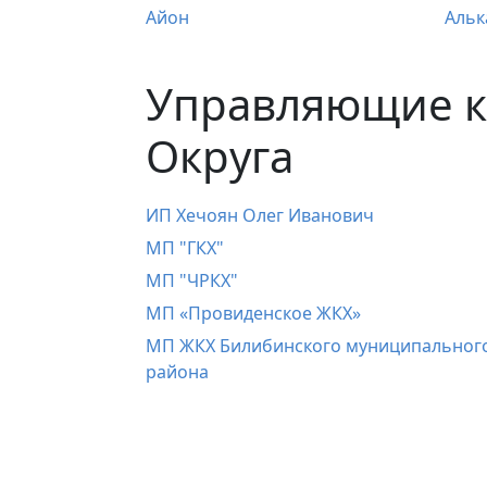
Айон
Альк
Управляющие к
Округа
ИП Хечоян Олег Иванович
МП "ГКХ"
МП "ЧРКХ"
МП «Провиденское ЖКХ»
МП ЖКХ Билибинского муниципальног
района