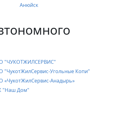
Анюйск
втономного
О "ЧУКОТЖИЛСЕРВИС"
 "ЧукотЖилСервис-Угольные Копи"
О «ЧукотЖилСервис-Анадырь»
 "Наш Дом"