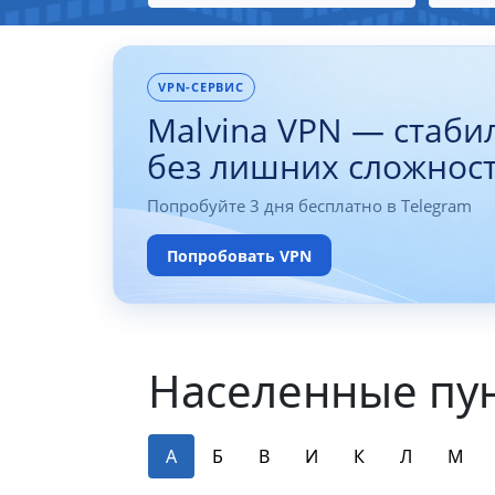
VPN-СЕРВИС
Malvina VPN — стаби
без лишних сложнос
Попробуйте 3 дня бесплатно в Telegram
Попробовать VPN
Населенные пун
А
Б
В
И
К
Л
М