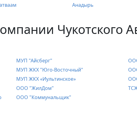
атваам
Анадырь
омпании Чукотского А
МУП "Айсберг"
ОО
МУП ЖКХ "Юго-Восточный"
ООО
МУП ЖКХ «Иультинское»
ОО
ООО "ЖилДом"
ТСЖ
о
ООО "Коммунальщик"