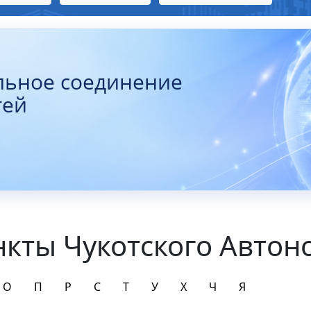
льное соединение
тей
кты Чукотского Автон
О
П
Р
С
Т
У
Х
Ч
Я