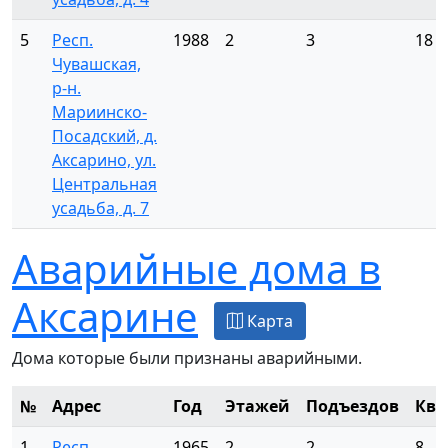
5
Респ.
1988
2
3
18
Чувашская,
р-н.
Мариинско-
Посадский, д.
Аксарино, ул.
Центральная
усадьба, д. 7
Аварийные дома в
Аксарине
Карта
Дома которые были признаны аварийными.
№
Адрес
Год
Этажей
Подъездов
Ква
1
Респ.
1965
2
2
8