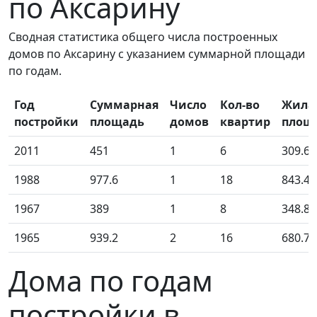
по Аксарину
Сводная статистика общего числа построенных
домов по Аксарину с указанием суммарной площади
по годам.
Год
Суммарная
Число
Кол-во
Жила
постройки
площадь
домов
квартир
площ
2011
451
1
6
309.60
1988
977.6
1
18
843.40
1967
389
1
8
348.80
1965
939.2
2
16
680.70
Дома по годам
постройки в