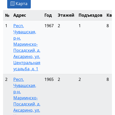
Карта
№
Адрес
Год
Этажей
Подъездов
Ква
1
Респ.
1967
2
1
8
Чувашская,
р-н.
Мариинско-
Посадский, д.
Аксарино, ул.
Центральная
усадьба, д. 1
2
Респ.
1965
2
2
8
Чувашская,
р-н.
Мариинско-
Посадский, д.
Аксарино, ул.