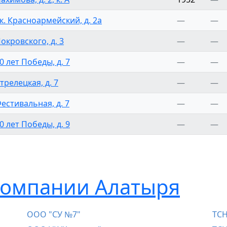
ск. Красноармейский, д. 2а
—
—
Покровского, д. 3
—
—
0 лет Победы, д. 7
—
—
трелецкая, д. 7
—
—
Фестивальная, д. 7
—
—
0 лет Победы, д. 9
—
—
омпании Алатыря
ООО "СУ №7"
ТСН