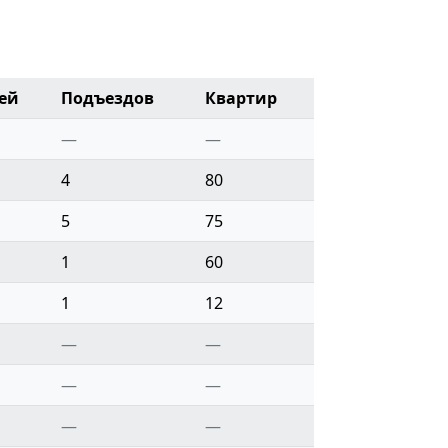
ей
Подъездов
Квартир
—
—
4
80
5
75
1
60
1
12
—
—
—
—
—
—