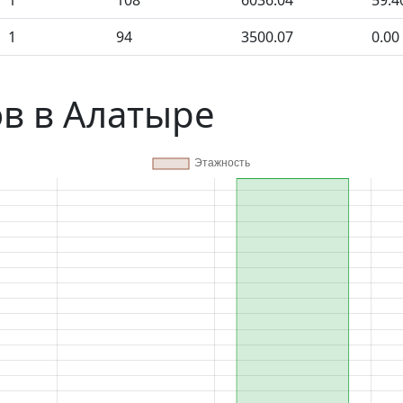
1
108
6036.04
59.4
1
94
3500.07
0.00
в в Алатыре