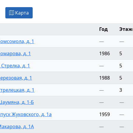
е
Карта
Год
Этаж
Комсомола, д. 1
—
—
Комарова, д. 1
1986
5
 Стрелка, д. 1
—
5
Березовая, д. 1
1988
5
Стрелецкая, д. 1
—
3
Шаумяна, д. 1-Б
—
—
Спуск Жуковского, д. 1а
1959
—
Макарова, д. 1А
—
—