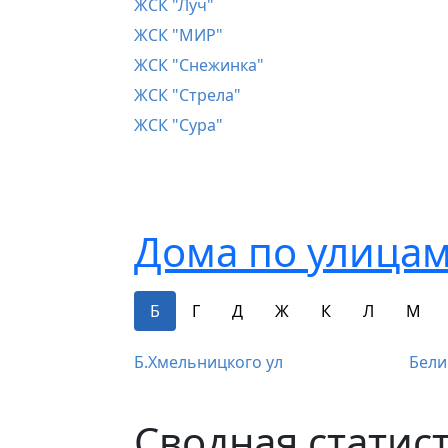
ЖСК "Луч"
ЖСК "МИР"
ЖСК "Снежинка"
ЖСК "Стрела"
ЖСК "Сура"
Дома по улицам
Б
Г
Д
Ж
К
Л
М
Б.Хмельницкого ул
Бели
Сводная статис