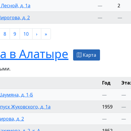
 Лесной, д. 1а
—
2
Пирогова, д. 2
—
—
8
9
10
›
»
а в Алатыре
Карта
ыми.
Год
Эта
Шаумяна, д. 1-Б
—
—
Спуск Жуковского, д. 1а
1959
—
ирова, д. 2
—
—
ахимова, д. 2, к. А
1952
—