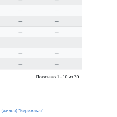
—
—
—
—
—
—
—
—
—
—
—
—
Показано 1 - 10 из 30
 (жилья) "Березовая"