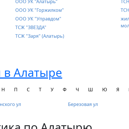
ООО УК "Алатырь"
ТСН
ООО УК "Горжилком"
ТСН
ООО УК "Управдом"
жил
мо
ТСЖ "ЗВЕЗДА"
ТСЖ "Заря" (Алатырь)
 в Алатыре
Н
П
С
Т
У
Ф
Ч
Ш
Ю
Я
нского ул
Березовая ул
тика по Алатырю