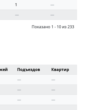
1
—
—
—
Показано 1 - 10 из 233
жей
Подъездов
Квартир
—
—
—
—
—
—
—
—