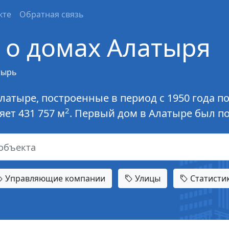
кте
Обратная связь
о домах Алатыря
тырь
латыре, построенные в период с 1950 года 
2
ет 431 757 м
. Первый дом в Алатыре был по
Управляющие компании
Улицы
Статисти