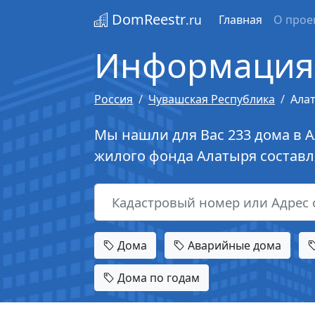
DomReestr
.ru
Главная
О прое
Информация 
Россия
Чувашская Республика
Ала
Мы нашли для Вас 233 дома в А
жилого фонда Алатыря составля
Дома
Аварийные дома
Дома по годам