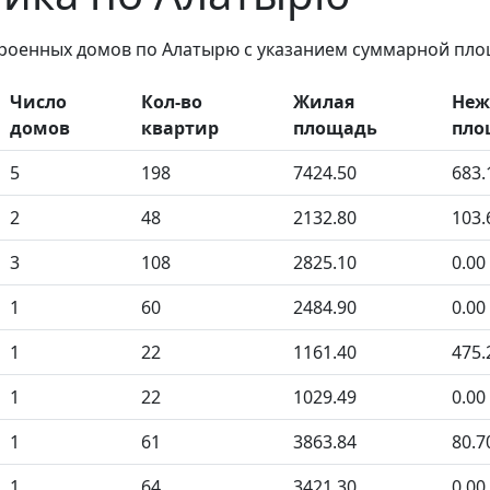
троенных домов по Алатырю с указанием суммарной пло
Число
Кол-во
Жилая
Неж
домов
квартир
площадь
пло
5
198
7424.50
683.
2
48
2132.80
103.
3
108
2825.10
0.00
1
60
2484.90
0.00
1
22
1161.40
475.
1
22
1029.49
0.00
1
61
3863.84
80.7
1
64
3421.30
0.00