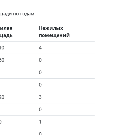
щади по годам.
илая
Нежилых
щадь
помещений
10
4
60
0
0
0
20
3
0
0
1
0