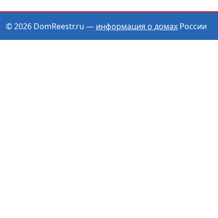
© 2026 DomReestr.ru —
информация о домах
России