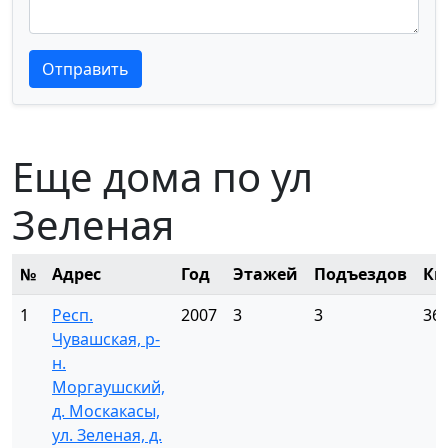
Текст отзыва
Текст отзыва
Отправить
Еще дома по ул
Зеленая
№
Адрес
Год
Этажей
Подъездов
Кв
1
Респ.
2007
3
3
36
Чувашская, р-
н.
Моргаушский,
д. Москакасы,
ул. Зеленая, д.