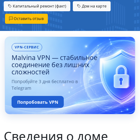
Капитальный ремонт (факт)
Дом на карте
Оставить отзыв
VPN-СЕРВИС
Malvina VPN — стабильное
соединение без лишних
сложностей
Попробуйте 3 дня бесплатно в
Telegram
Попробовать VPN
Сведения о доме