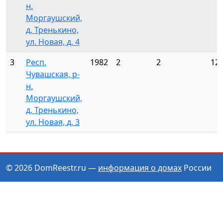
н.
Моргаушский,
д. Тренькино,
ул. Новая, д. 4
3
Респ.
1982
2
2
12
Чувашская, р-
н.
Моргаушский,
д. Тренькино,
ул. Новая, д. 3
© 2026 DomReestr.ru —
информация о домах
России