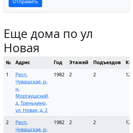
Отправить
Еще дома по ул
Новая
№
Адрес
Год
Этажей
Подъездов
Кв
1
Респ.
1982
2
2
12
Чувашская, р-
н.
Моргаушский,
д. Тренькино,
ул. Новая, д. 2
2
Респ.
1982
2
2
12
Чувашская, р-