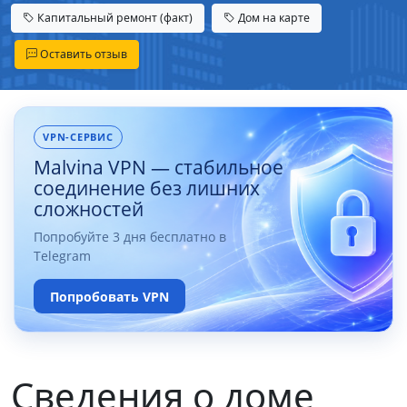
Капитальный ремонт (факт)
Дом на карте
Оставить отзыв
VPN-СЕРВИС
Malvina VPN — стабильное
соединение без лишних
сложностей
Попробуйте 3 дня бесплатно в
Telegram
Попробовать VPN
Сведения о доме