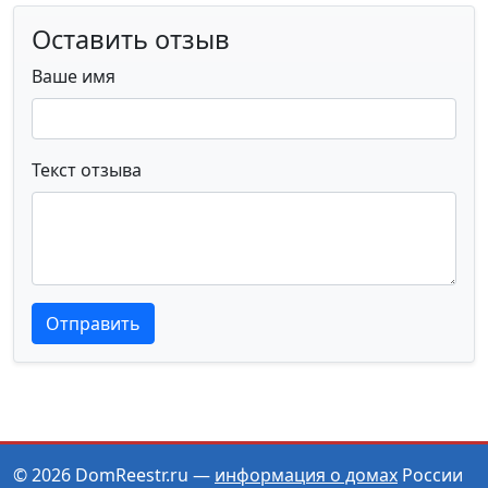
Оставить отзыв
Ваше имя
Текст отзыва
Текст отзыва
Текст отзыва
Отправить
© 2026 DomReestr.ru —
информация о домах
России