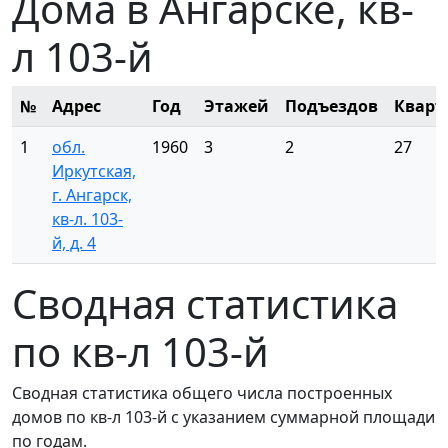
Дома в Ангарске, кв-
л 103-й
№
Адрес
Год
Этажей
Подъездов
Кварт
1
обл.
1960
3
2
27
Иркутская,
г. Ангарск,
кв-л. 103-
й, д. 4
Сводная статистика
по кв-л 103-й
Сводная статистика общего числа построенных
домов по кв-л 103-й с указанием суммарной площади
по годам.