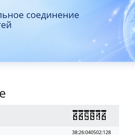
льное соединение
тей
е
665816
38:26:040502:128