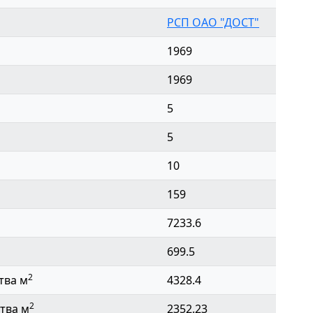
РСП ОАО "ДОСТ"
1969
1969
5
5
10
159
7233.6
699.5
2
тва м
4328.4
2
тва м
2352.23