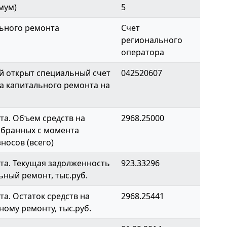
мум)
5
ьного ремонта
Счет
регионального
оператора
й открыт специальный счет
042520607
а капитального ремонта на
а. Объем средств на
2968.25000
обранных с момента
носов (всего)
та. Текущая задолженность
923.33296
ьный ремонт, тыс.руб.
а. Остаток средств на
2968.25441
ному ремонту, тыс.руб.