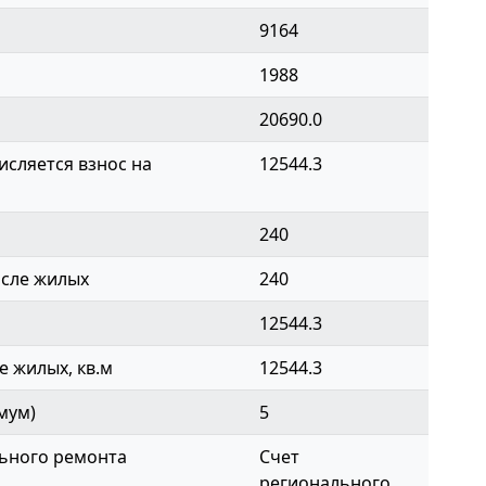
9164
1988
20690.0
сляется взнос на
12544.3
240
исле жилых
240
12544.3
 жилых, кв.м
12544.3
мум)
5
ьного ремонта
Счет
регионального