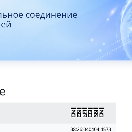
льное соединение
тей
е
665836
38:26:040404:4573