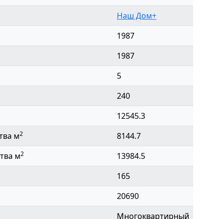
Наш Дом+
1987
1987
5
240
12545.3
2
тва м
8144.7
2
тва м
13984.5
165
20690
Многоквартирный