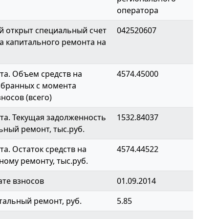
оператора
й открыт специальный счет
042520607
а капитального ремонта на
а. Объем средств на
4574.45000
обранных с момента
носов (всего)
та. Текущая задолженность
1532.84037
ьный ремонт, тыс.руб.
а. Остаток средств на
4574.44522
ному ремонту, тыс.руб.
ате взносов
01.09.2014
тальный ремонт, руб.
5.85