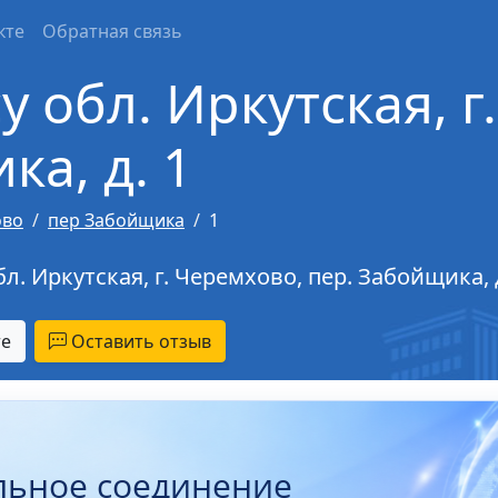
кте
Обратная связь
у обл. Иркутская, г
ка, д. 1
ово
пер Забойщика
1
. Иркутская, г. Черемхово, пер. Забойщика, д
те
Оставить отзыв
льное соединение