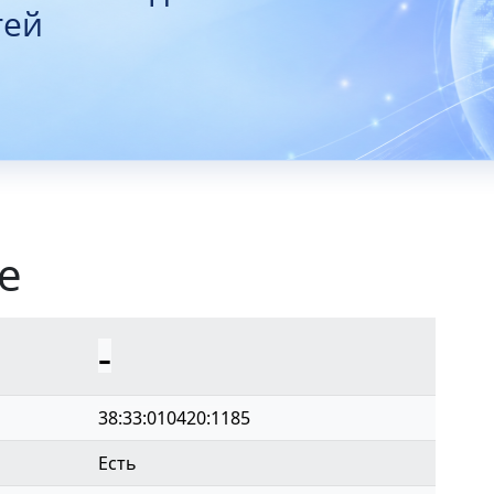
тей
е
-
38:33:010420:1185
Есть