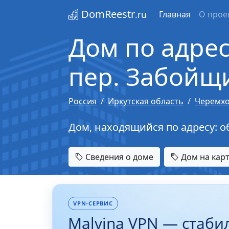
DomReestr
.ru
Главная
О прое
Дом по адрес
пер. Забойщи
Россия
Иркутская область
Черемх
Дом, находящийся по адресу: обл
Сведения о доме
Дом на кар
VPN-СЕРВИС
Malvina VPN — стаби