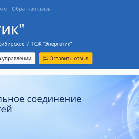
кте
Обратная связь
тик"
Сибирское
ТСЖ "Энергетик"
 управлении
Оставить отзыв
льное соединение
тей