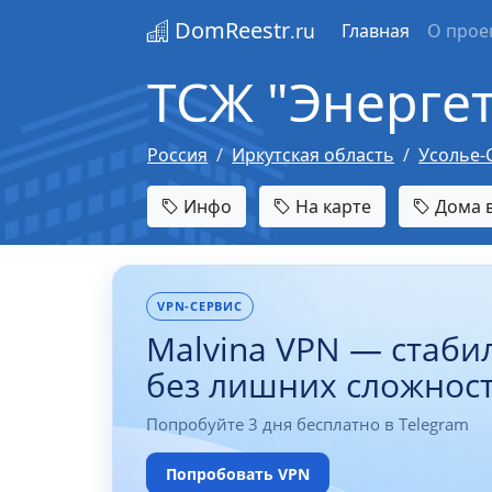
DomReestr
.ru
Главная
О прое
ТСЖ "Энерге
Россия
Иркутская область
Усолье-
Инфо
На карте
Дома в
VPN-СЕРВИС
Malvina VPN — стаби
без лишних сложнос
Попробуйте 3 дня бесплатно в Telegram
Попробовать VPN