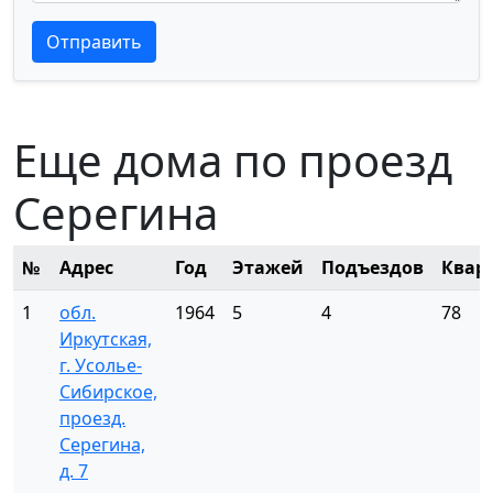
Текст отзыва
Текст отзыва
Отправить
Еще дома по проезд
Серегина
№
Адрес
Год
Этажей
Подъездов
Квар
1
обл.
1964
5
4
78
Иркутская,
г. Усолье-
Сибирское,
проезд.
Серегина,
д. 7