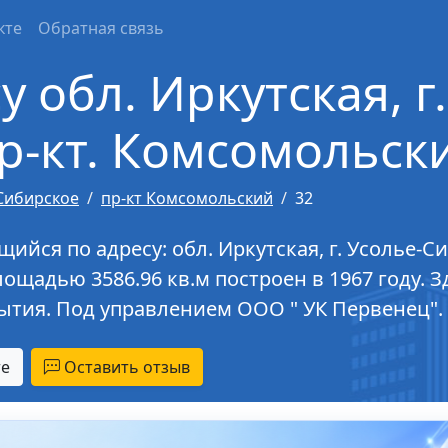
кте
Обратная связь
 обл. Иркутская, г
р-кт. Комсомольски
Сибирское
пр-кт Комсомольский
32
ся по адресу: обл. Иркутская, г. Усолье-Сиб
ощадью 3586.96 кв.м построен в 1967 году. З
тия. Под управлением ООО " УК Первенец".
те
Оставить отзыв