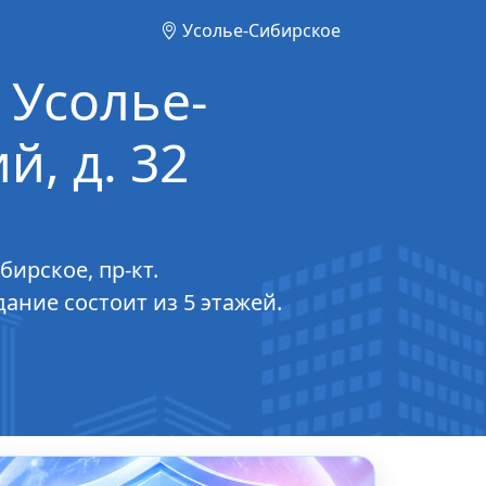
Усолье-Сибирское
. Усолье-
й, д. 32
ирское, пр-кт.
дание состоит из 5 этажей.