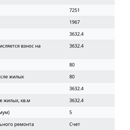
7251
1967
3632.4
сляется взнос на
3632.4
80
исле жилых
80
3632.4
 жилых, кв.м
3632.4
мум)
5
ьного ремонта
Счет