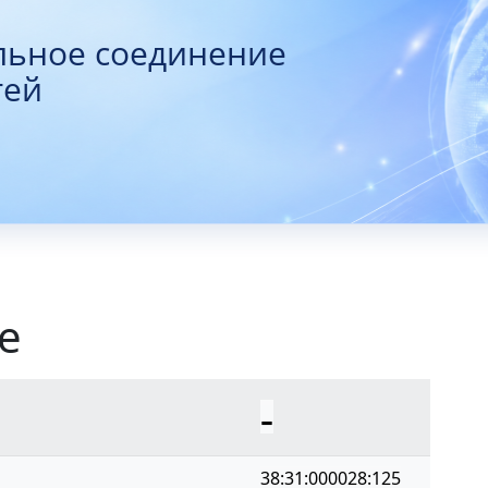
льное соединение
тей
е
-
38:31:000028:125