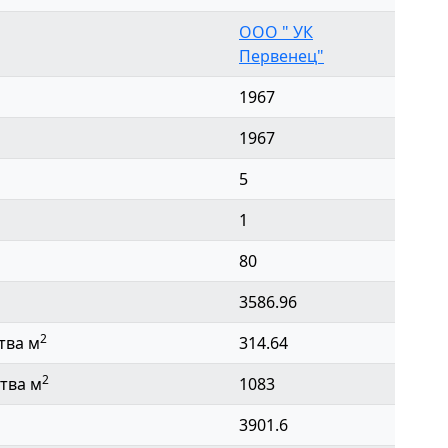
ООО " УК
Первенец"
1967
1967
5
1
80
3586.96
2
тва м
314.64
2
тва м
1083
3901.6