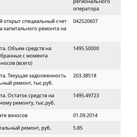
регионального
оператора
й открыт специальный счет
042520607
а капитального ремонта на
а. Объем средств на
1495.50000
обранных с момента
носов (всего)
та. Текущая задолженность
203.38518
ьный ремонт, тыс.руб.
а. Остаток средств на
1495.49723
ному ремонту, тыс.руб.
ате взносов
01.09.2014
тальный ремонт, руб.
5.85