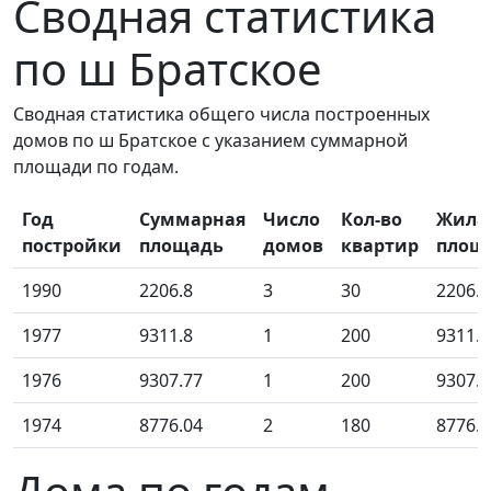
Сводная статистика
по ш Братское
Сводная статистика общего числа построенных
домов по ш Братское с указанием суммарной
площади по годам.
Год
Суммарная
Число
Кол-во
Жила
постройки
площадь
домов
квартир
площ
1990
2206.8
3
30
2206.8
1977
9311.8
1
200
9311.8
1976
9307.77
1
200
9307.7
1974
8776.04
2
180
8776.0