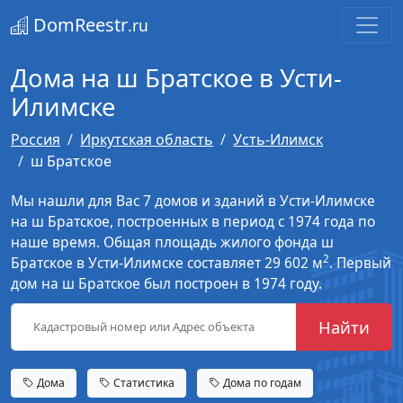
DomReestr
.ru
Дома на ш Братское в Усти-
Илимске
Россия
Иркутская область
Усть-Илимск
ш Братское
Мы нашли для Вас 7 домов и зданий в Усти-Илимске
на ш Братское, построенных в период с 1974 года по
наше время. Общая площадь жилого фонда ш
2
Братское в Усти-Илимске составляет 29 602 м
. Первый
дом на ш Братское был построен в 1974 году.
Найти
Дома
Статистика
Дома по годам