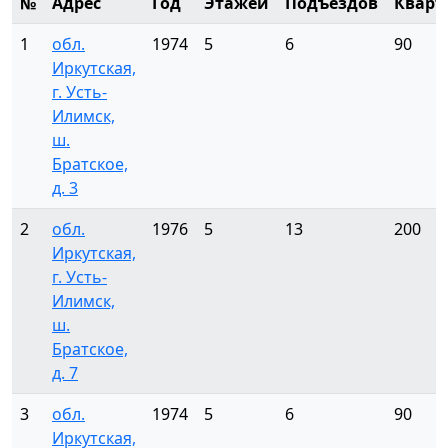
№
Адрес
Год
Этажей
Подъездов
Кварт
1
обл.
1974
5
6
90
Иркутская,
г. Усть-
Илимск,
ш.
Братское,
д. 3
2
обл.
1976
5
13
200
Иркутская,
г. Усть-
Илимск,
ш.
Братское,
д. 7
3
обл.
1974
5
6
90
Иркутская,