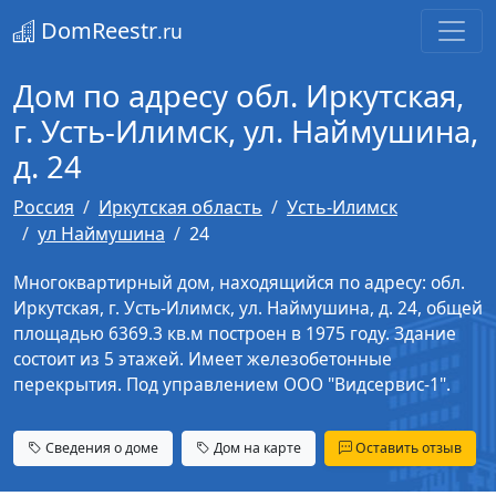
DomReestr
.ru
Дом по адресу обл. Иркутская,
г. Усть-Илимск, ул. Наймушина,
д. 24
Россия
Иркутская область
Усть-Илимск
ул Наймушина
24
Многоквартирный дом, находящийся по адресу: обл.
Иркутская, г. Усть-Илимск, ул. Наймушина, д. 24, общей
площадью 6369.3 кв.м построен в 1975 году. Здание
состоит из 5 этажей. Имеет железобетонные
перекрытия. Под управлением ООО "Видсервис-1".
Сведения о доме
Дом на карте
Оставить отзыв