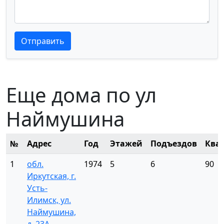
Текст отзыва
Текст отзыва
Отправить
Еще дома по ул
Наймушина
№
Адрес
Год
Этажей
Подъездов
Ква
1
обл.
1974
5
6
90
Иркутская, г.
Усть-
Илимск, ул.
Наймушина,