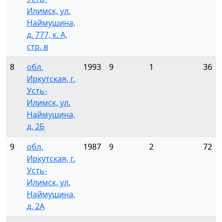
Илимск, ул.
Наймушина,
д. 777, к. А,
стр. в
8
обл.
1993
9
1
36
Иркутская, г.
Усть-
Илимск, ул.
Наймушина,
д. 2Б
9
обл.
1987
9
2
72
Иркутская, г.
Усть-
Илимск, ул.
Наймушина,
д. 2А