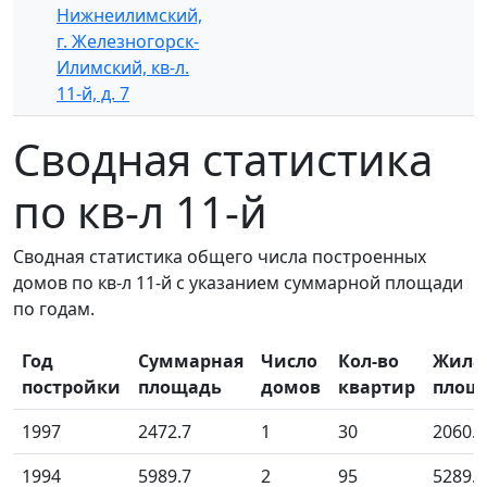
Нижнеилимский,
г. Железногорск-
Илимский, кв-л.
11-й, д. 7
Сводная статистика
по кв-л 11-й
Сводная статистика общего числа построенных
домов по кв-л 11-й с указанием суммарной площади
по годам.
Год
Суммарная
Число
Кол-во
Жила
постройки
площадь
домов
квартир
площ
1997
2472.7
1
30
2060.6
1994
5989.7
2
95
5289.8