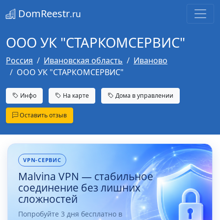
DomReestr
.ru
OOO УК "СТАРКОМСЕРВИС"
Россия
Ивановская область
Иваново
OOO УК "СТАРКОМСЕРВИС"
Инфо
На карте
Дома в управлении
Оставить отзыв
VPN-СЕРВИС
Malvina VPN — стабильное
соединение без лишних
сложностей
Попробуйте 3 дня бесплатно в