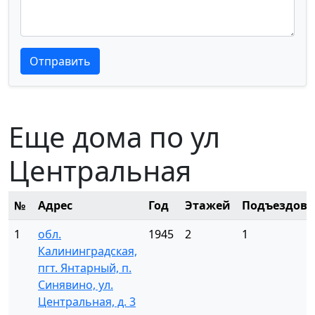
Текст отзыва
Текст отзыва
Отправить
Еще дома по ул
Центральная
№
Адрес
Год
Этажей
Подъездов
1
обл.
1945
2
1
Калининградская,
пгт. Янтарный, п.
Синявино, ул.
Центральная, д. 3