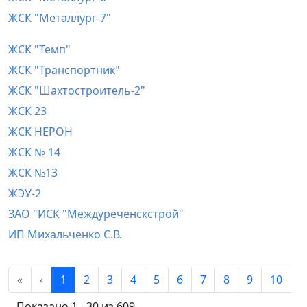
ЖСК "Металлург-7"
ЖСК "Темп"
ЖСК "Транспортник"
ЖСК "Шахтостроитель-2"
ЖСК 23
ЖСК НЕРОН
ЖСК № 14
ЖСК №13
ЖЭУ-2
ЗАО "ИСК "Междуреченскстрой"
ИП Михальченко С.В.
«
‹
1
2
3
4
5
6
7
8
9
10
›
Показано 1 - 30 из 609