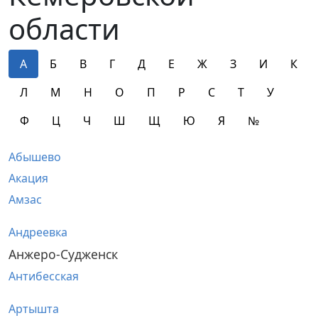
области
А
Б
В
Г
Д
Е
Ж
З
И
К
Л
М
Н
О
П
Р
С
Т
У
Ф
Ц
Ч
Ш
Щ
Ю
Я
№
Абышево
Акация
Амзас
Андреевка
Анжеро-Судженск
Антибесская
Артышта