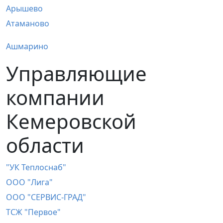
Арышево
Атаманово
Ашмарино
Управляющие
компании
Кемеровской
области
"УК Теплоснаб"
OOO "Лига"
OOO "СЕРВИС-ГРАД"
TСЖ "Первое"