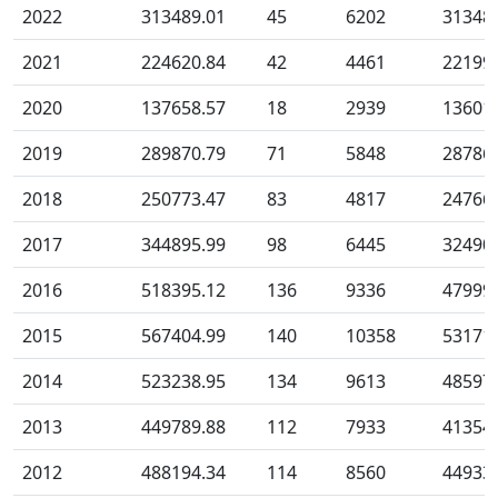
2022
313489.01
45
6202
31348
2021
224620.84
42
4461
22199
2020
137658.57
18
2939
13601
2019
289870.79
71
5848
28786
2018
250773.47
83
4817
24766
2017
344895.99
98
6445
32490
2016
518395.12
136
9336
47999
2015
567404.99
140
10358
53171
2014
523238.95
134
9613
48597
2013
449789.88
112
7933
41354
2012
488194.34
114
8560
44933