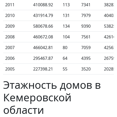
2011
410088.92
113
7341
38283
2010
431914.79
131
7979
40403
2009
580678.66
134
9390
53825
2008
460672.08
104
7561
42616
2007
466042.81
80
7059
42563
2006
295467.87
64
4395
26759
2005
227398.21
55
3520
20285
Этажность домов в
Кемеровской
области