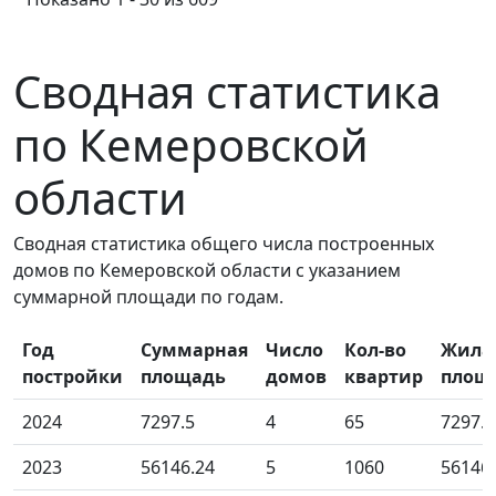
Сводная статистика
по Кемеровской
области
Сводная статистика общего числа построенных
домов по Кемеровской области с указанием
суммарной площади по годам.
Год
Суммарная
Число
Кол-во
Жила
постройки
площадь
домов
квартир
площ
2024
7297.5
4
65
7297.5
2023
56146.24
5
1060
56146