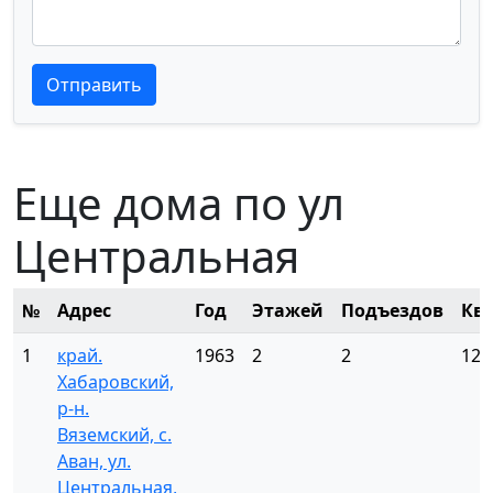
Текст отзыва
Текст отзыва
Отправить
Еще дома по ул
Центральная
№
Адрес
Год
Этажей
Подъездов
Кв
1
край.
1963
2
2
12
Хабаровский,
р-н.
Вяземский, с.
Аван, ул.
Центральная,