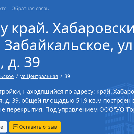
кте
Обратная связь
у край. Хабаровски
 Забайкальское, ул
 д. 39
льское
ул Центральная
39
ойки, находящийся по адресу: край. Хабаровс
, д. 39, общей площадью 51.9 кв.м построен в
ые перекрытия. Под управлением ООО"УО"Го
те
Оставить отзыв