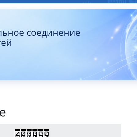
льное соединение
тей
е
682959