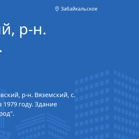
Забайкальское
й, р-н.
.
кий, р-н. Вяземский, с.
 1979 году. Здание
род".