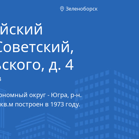
Зеленоборск
ийский
Советский,
кого, д. 4
4
номный округ - Югра, р-н.
кв.м построен в 1973 году.