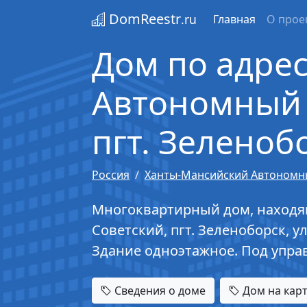
DomReestr
.ru
Главная
О прое
Дом по адре
Автономный о
пгт. Зеленобо
Россия
Ханты-Мансийский Автономны
Многоквартирный дом, находящ
Советский, пгт. Зеленоборск, у
Здание одноэтажное. Под упр
Сведения о доме
Дом на кар