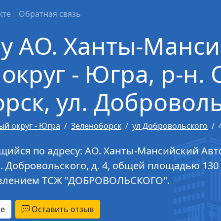
кте
Обратная связь
су АО. Ханты-Манс
круг - Югра, р-н. 
рск, ул. Добровольс
й округ - Югра
Зеленоборск
ул Добровольского
ийся по адресу: АО. Ханты-Мансийский Авто
л. Добровольского, д. 4, общей площадью 130 
авлением ТСЖ "ДОБРОВОЛЬСКОГО".
те
Оставить отзыв