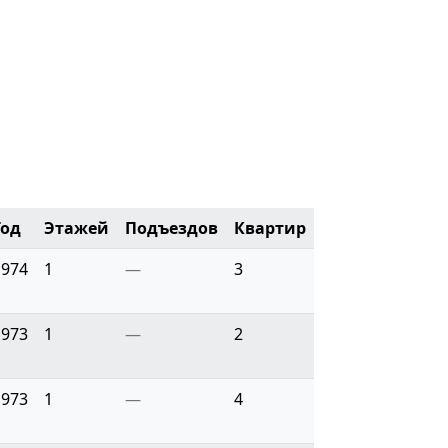
Год
Этажей
Подъездов
Квартир
1974
1
—
3
1973
1
—
2
1973
1
—
4