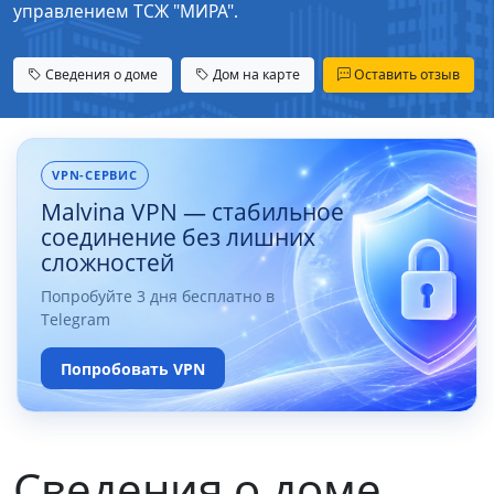
управлением ТСЖ "МИРА".
Сведения о доме
Дом на карте
Оставить отзыв
VPN-СЕРВИС
Malvina VPN — стабильное
соединение без лишних
сложностей
Попробуйте 3 дня бесплатно в
Telegram
Попробовать VPN
Сведения о доме