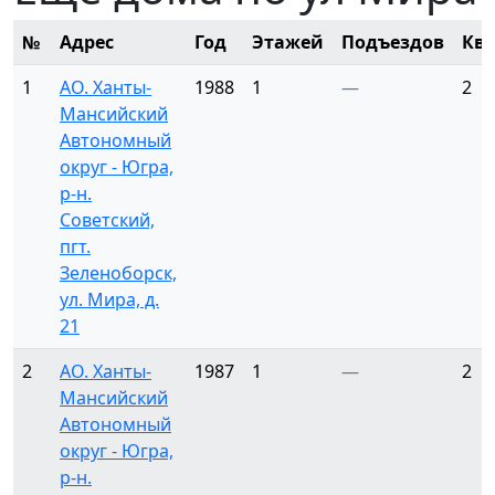
№
Адрес
Год
Этажей
Подъездов
Кв
1
АО. Ханты-
1988
1
—
2
Мансийский
Автономный
округ - Югра,
р-н.
Советский,
пгт.
Зеленоборск,
ул. Мира, д.
21
2
АО. Ханты-
1987
1
—
2
Мансийский
Автономный
округ - Югра,
р-н.