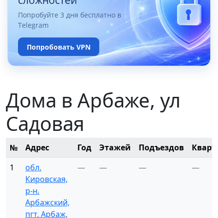
сложностей
Попробуйте 3 дня бесплатно в
Telegram
Попробовать VPN
Дома в Арбаже, ул
Садовая
№
Адрес
Год
Этажей
Подъездов
Кварт
1
обл.
—
—
—
—
Кировская,
р-н.
Арбажский,
пгт. Арбаж,