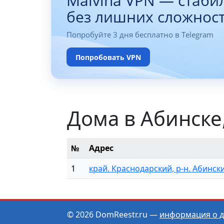
Malvina VPN — стаби
без лишних сложнос
Попробуйте 3 дня бесплатно в Telegram
Попробовать VPN
Дома в Абинске
№
Адрес
1
край. Краснодарский, р-н. Абинский
© 2026 DomReestr.ru —
информация о 