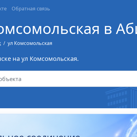
кте
Обратная связь
омсомольская в Аб
к
ул Комсомольская
ске на ул Комсомольская.