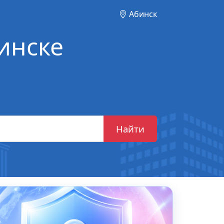
Абинск
инске
Найти