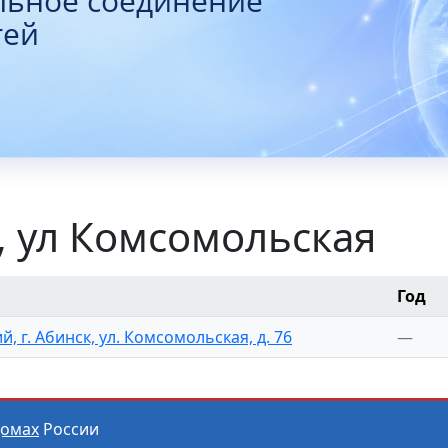
льное соединение
тей
, ул Комсомольская
Год
, г. Абинск, ул. Комсомольская, д. 76
—
домах
России