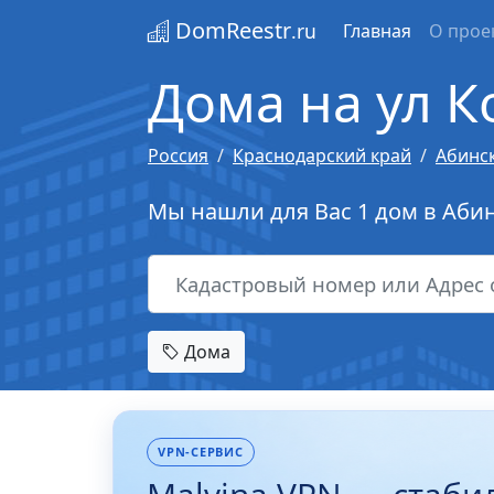
DomReestr
.ru
Главная
О прое
Дома на ул К
Россия
Краснодарский край
Абинс
Мы нашли для Вас 1 дом в Абин
Дома
VPN-СЕРВИС