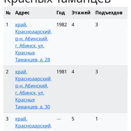
№
Адрес
Год
Этажей
Подъездов
К
1
край.
1982
4
3
3
Краснодарский,
р-н. Абинский,
г. Абинск, ул.
Красных
Таманцев, д. 28
2
край.
1981
4
3
3
Краснодарский,
р-н. Абинский,
г. Абинск, ул.
Красных
Таманцев, д. 30
3
край.
—
5
1
Краснодарский,