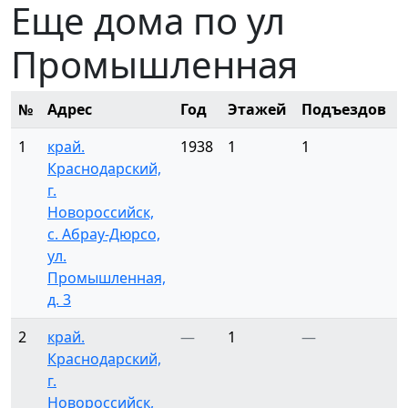
Еще дома по ул
Промышленная
№
Адрес
Год
Этажей
Подъездов
1
край.
1938
1
1
Краснодарский,
г.
Новороссийск,
с. Абрау-Дюрсо,
ул.
Промышленная,
д. 3
2
край.
—
1
—
Краснодарский,
г.
Новороссийск,