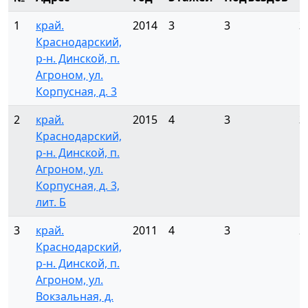
1
край.
2014
3
3
3
Краснодарский,
р-н. Динской, п.
Агроном, ул.
Корпусная, д. 3
2
край.
2015
4
3
3
Краснодарский,
р-н. Динской, п.
Агроном, ул.
Корпусная, д. 3,
лит. Б
3
край.
2011
4
3
2
Краснодарский,
р-н. Динской, п.
Агроном, ул.
Вокзальная, д.