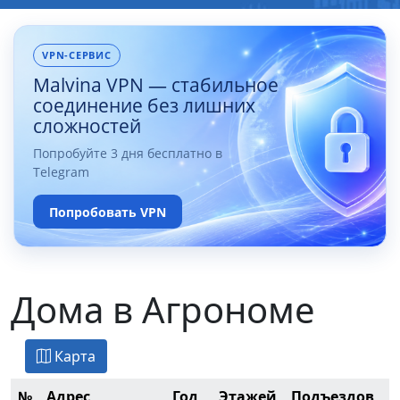
VPN-СЕРВИС
Malvina VPN — стабильное
соединение без лишних
сложностей
Попробуйте 3 дня бесплатно в
Telegram
Попробовать VPN
Дома в Агрономе
Карта
№
Адрес
Год
Этажей
Подъездов
К