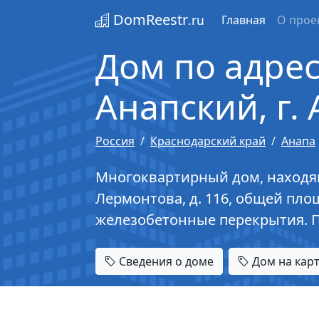
DomReestr
.ru
Главная
О прое
Дом по адрес
Анапский, г. 
Россия
Краснодарский край
Анапа
Многоквартирный дом, находящий
Лермонтова, д. 116, общей площ
железобетонные перекрытия. 
Сведения о доме
Дом на кар