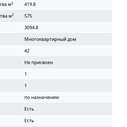
2
тва м
419.8
2
тва м
575
3094.8
Многоквартирный дом
42
Не присвоен
1
1
по назначению
Есть
Есть