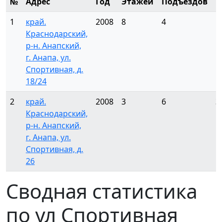
№
Адрес
Год
Этажей
Подъездов
К
1
край.
2008
8
4
1
Краснодарский,
р-н. Анапский,
г. Анапа, ул.
Спортивная, д.
18/24
2
край.
2008
3
6
3
Краснодарский,
р-н. Анапский,
г. Анапа, ул.
Спортивная, д.
26
Сводная статистика
по ул Спортивная