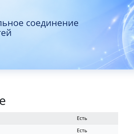
льное соединение
тей
е
Есть
Есть