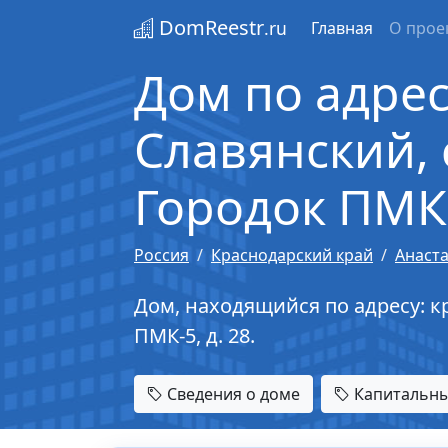
DomReestr
.ru
Главная
О прое
Дом по адрес
Славянский, с
Городок ПМК-
Россия
Краснодарский край
Анаст
Дом, находящийся по адресу: кр
ПМК-5, д. 28.
Сведения о доме
Капитальны