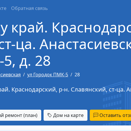
кте
Обратная связь
у край. Краснодарс
т-ца. Анастасиевск
5, д. 28
асиевская
ул Городок ПМК-5
28
ай. Краснодарский, р-н. Славянский, ст-ца. А
й ремонт (план)
Дом на карте
Оставить отз