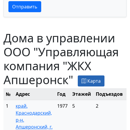
Текст отзыва
Текст отзыва
Отправить
Дома в управлении
ООО "Управляющая
компания "ЖКХ
Апшеронск"
Карта
№
Адрес
Год
Этажей
Подъездов
1
край.
1977
5
2
2
Краснодарский,
р-н.
Апшеронский, г.