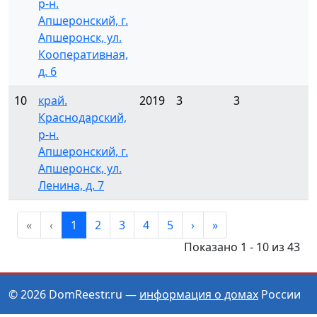
р-н.
Апшеронский, г.
Апшеронск, ул.
Кооперативная,
д. 6
10
край.
2019
3
3
4
Краснодарский,
р-н.
Апшеронский, г.
Апшеронск, ул.
Ленина, д. 7
«
‹
1
2
3
4
5
›
»
Показано 1 - 10 из 43
© 2026 DomReestr.ru —
информация о домах
России