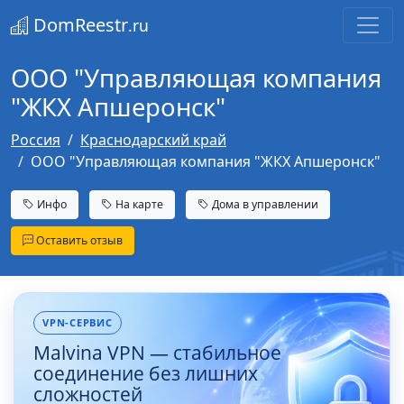
DomReestr
.ru
ООО "Управляющая компания
"ЖКХ Апшеронск"
Россия
Краснодарский край
ООО "Управляющая компания "ЖКХ Апшеронск"
Инфо
На карте
Дома в управлении
Оставить отзыв
VPN-СЕРВИС
Malvina VPN — стабильное
соединение без лишних
сложностей