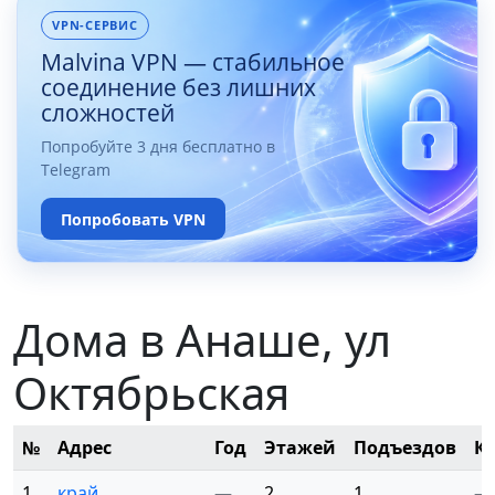
VPN-СЕРВИС
Malvina VPN — стабильное
соединение без лишних
сложностей
Попробуйте 3 дня бесплатно в
Telegram
Попробовать VPN
Дома в Анаше, ул
Октябрьская
№
Адрес
Год
Этажей
Подъездов
К
1
край.
—
2
1
—