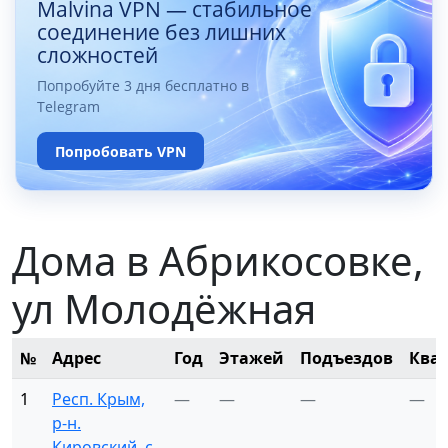
Malvina VPN — стабильное
соединение без лишних
сложностей
Попробуйте 3 дня бесплатно в
Telegram
Попробовать VPN
Дома в Абрикосовке,
ул Молодёжная
№
Адрес
Год
Этажей
Подъездов
Ква
1
Респ. Крым,
—
—
—
—
р-н.
Кировский, с.