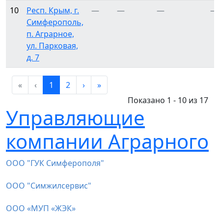
10
Респ. Крым, г.
—
—
—
—
Симферополь,
п. Аграрное,
ул. Парковая,
д. 7
«
‹
1
2
›
»
Показано 1 - 10 из 17
Управляющие
компании Аграрного
ООО "ГУК Симферополя"
ООО "Симжилсервис"
ООО «МУП «ЖЭК»