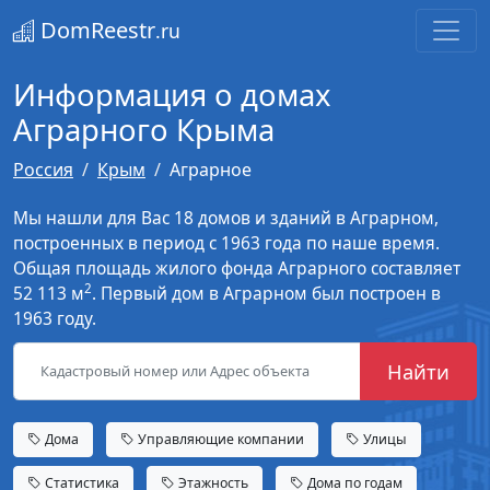
DomReestr
.ru
Информация о домах
Аграрного Крыма
Россия
Крым
Аграрное
Мы нашли для Вас 18 домов и зданий в Аграрном,
построенных в период с 1963 года по наше время.
Общая площадь жилого фонда Аграрного составляет
2
52 113 м
. Первый дом в Аграрном был построен в
1963 году.
Найти
Дома
Управляющие компании
Улицы
Статистика
Этажность
Дома по годам