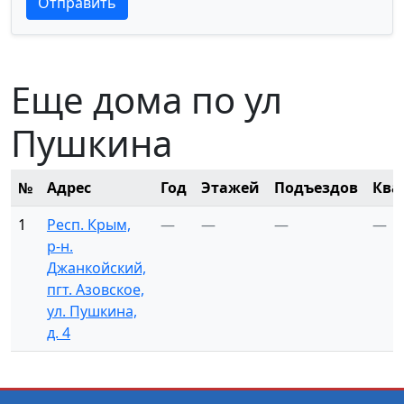
Отправить
Еще дома по ул
Пушкина
№
Адрес
Год
Этажей
Подъездов
Ква
1
Респ. Крым,
—
—
—
—
р-н.
Джанкойский,
пгт. Азовское,
ул. Пушкина,
д. 4