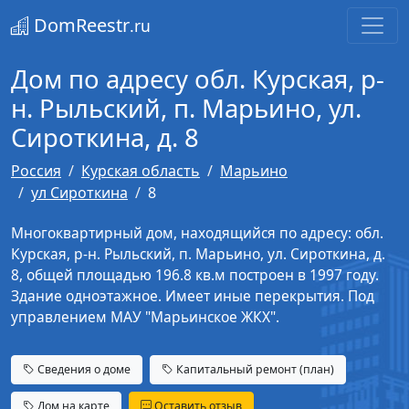
DomReestr
.ru
Дом по адресу обл. Курская, р-
н. Рыльский, п. Марьино, ул.
Сироткина, д. 8
Россия
Курская область
Марьино
ул Сироткина
8
Многоквартирный дом, находящийся по адресу: обл.
Курская, р-н. Рыльский, п. Марьино, ул. Сироткина, д.
8, общей площадью 196.8 кв.м построен в 1997 году.
Здание одноэтажное. Имеет иные перекрытия. Под
управлением МАУ "Марьинское ЖКХ".
Сведения о доме
Капитальный ремонт (план)
Дом на карте
Оставить отзыв