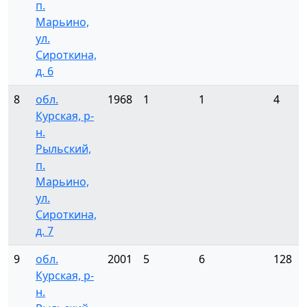
п.
Марьино,
ул.
Сироткина,
д. 6
8
обл.
1968
1
1
4
Курская, р-
н.
Рыльский,
п.
Марьино,
ул.
Сироткина,
д. 7
9
обл.
2001
5
6
128
Курская, р-
н.