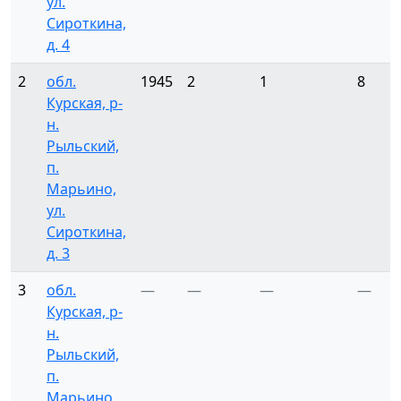
ул.
Сироткина,
д. 4
2
обл.
1945
2
1
8
Курская, р-
н.
Рыльский,
п.
Марьино,
ул.
Сироткина,
д. 3
3
обл.
—
—
—
—
Курская, р-
н.
Рыльский,
п.
Марьино,