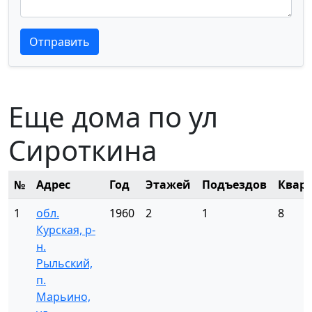
Текст отзыва
Текст отзыва
Отправить
Еще дома по ул
Сироткина
№
Адрес
Год
Этажей
Подъездов
Квар
1
обл.
1960
2
1
8
Курская, р-
н.
Рыльский,
п.
Марьино,