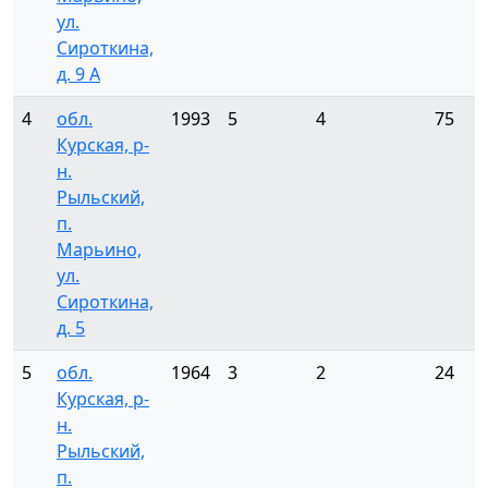
ул.
Сироткина,
д. 9 А
4
обл.
1993
5
4
75
Курская, р-
н.
Рыльский,
п.
Марьино,
ул.
Сироткина,
д. 5
5
обл.
1964
3
2
24
Курская, р-
н.
Рыльский,
п.