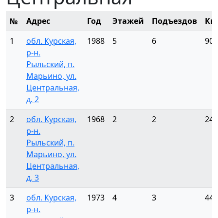
№
Адрес
Год
Этажей
Подъездов
Кв
1
обл. Курская,
1988
5
6
90
р-н.
Рыльский, п.
Марьино, ул.
Центральная,
д. 2
2
обл. Курская,
1968
2
2
24
р-н.
Рыльский, п.
Марьино, ул.
Центральная,
д. 3
3
обл. Курская,
1973
4
3
44
р-н.