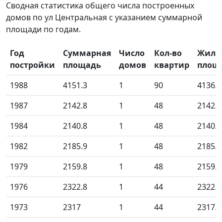
Сводная статистика общего числа построенных
домов по ул Центральная с указанием суммарной
площади по годам.
Год
Суммарная
Число
Кол-во
Жила
постройки
площадь
домов
квартир
площ
1988
4151.3
1
90
4136.0
1987
2142.8
1
48
2142.8
1984
2140.8
1
48
2140.8
1982
2185.9
1
48
2185.9
1979
2159.8
1
48
2159.8
1976
2322.8
1
44
2322.8
1973
2317
1
44
2317.0