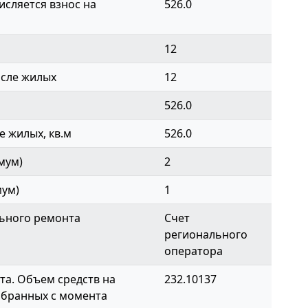
сляется взнос на
526.0
12
исле жилых
12
526.0
 жилых, кв.м
526.0
мум)
2
мум)
1
ьного ремонта
Счет
регионального
оператора
а. Объем средств на
232.10137
обранных с момента