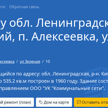
кте
Обратная связь
у обл. Ленинградск
, п. Алексеевка, у
ксеевка
ул Зеленая
10
йся по адресу: обл. Ленинградская, р-н. Кин
 535.2 кв.м построен в 1960 году. Здание сос
правлением ООО "УК "Коммунальные сети".
й ремонт (план)
Дом на карте
Оставить отз