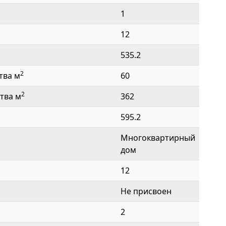
1
12
535.2
2
тва м
60
2
тва м
362
595.2
Многоквартирный
дом
12
Не присвоен
2