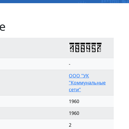
е
188457
-
ООО "УК
"Коммунальные
сети"
1960
1960
2